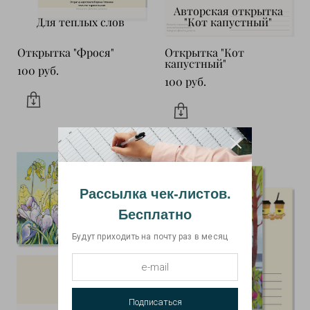
Авторская открытка
Для теплых слов
"Кот капустный"
Открытка "Фрося"
Открытка "Кот
капустный"
100 pуб.
100 pуб.
Рассылка чек-листов.
Бесплатно
Будут приходить на почту раз в месяц
Подписаться