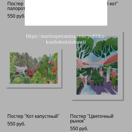
Постер "Стрекозы и
Постер "Ягодный кот"
папоротники"
550 pуб.
550 pуб.
https://marinapotanina.com/politika-
konfedentsialnosti
Постер "Кот капустный"
Постер "Цветочный
рынок"
550 pуб.
550 pуб.